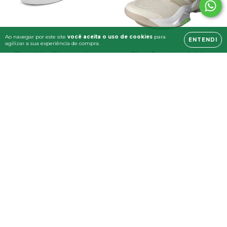
Ao navegar por este site
você aceita o uso de cookies
para
ENTENDI
agilizar a sua experiência de compra.
Tênis Nike Ebernon Low
Tênis Feminino Adidas
Branco Original
Rapidmove ADV 2 HIIT
Training Bege e Branco
Original
R$549,90
R$799,90
R$522,41
com
Pix
R$759,91
com
Pix
6
x de
R$91,65
sem juros
6
x de
R$133,32
sem juros
COMPRAR
COMPRAR