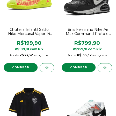
Chuteira Infantil Salão
Tênis Feminino Nike Air
Nike Mercurial Vapor 14
Max Command Preto e
Club Amarela
Branco Original
R$199,90
R$799,90
R$189,91
com
Pix
R$759,91
com
Pix
6
x de
R$33,32
sem juros
6
x de
R$133,32
sem juros
COMPRAR
COMPRAR