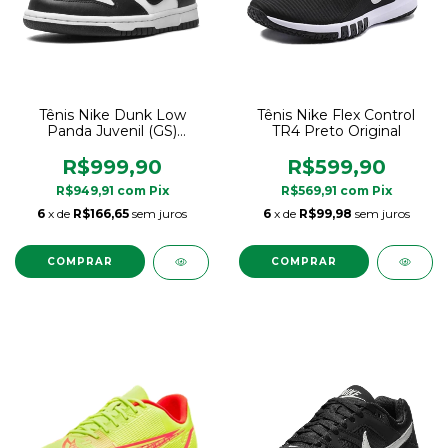
Tênis Nike Dunk Low
Tênis Nike Flex Control
Panda Juvenil (GS)
TR4 Preto Original
Original
R$999,90
R$599,90
R$949,91
com
Pix
R$569,91
com
Pix
6
x de
R$166,65
sem juros
6
x de
R$99,98
sem juros
COMPRAR
COMPRAR