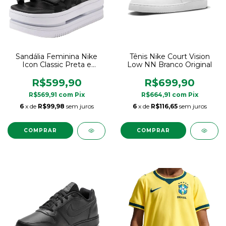
Sandália Feminina Nike
Tênis Nike Court Vision
Icon Classic Preta e
Low NN Branco Original
Branca Original
R$599,90
R$699,90
R$569,91
com
Pix
R$664,91
com
Pix
6
x de
R$99,98
sem juros
6
x de
R$116,65
sem juros
COMPRAR
COMPRAR