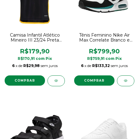
Camisa Infantil Atlético
Tênis Feminino Nike Air
Mineiro III 23/24 Preta
Max Correlate Branco e
Adidas Original
Preto
R$179,90
R$799,90
R$170,91
com
Pix
R$759,91
com
Pix
6
x de
R$29,98
sem juros
6
x de
R$133,32
sem juros
COMPRAR
COMPRAR