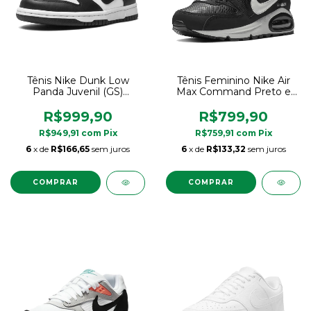
Tênis Nike Dunk Low
Tênis Feminino Nike Air
Panda Juvenil (GS)
Max Command Preto e
Original
Branco Original
R$999,90
R$799,90
R$949,91
com
Pix
R$759,91
com
Pix
6
x de
R$166,65
sem juros
6
x de
R$133,32
sem juros
COMPRAR
COMPRAR