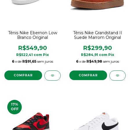
Tênis Nike Ebernon Low
Tênis Nike Grandstand II
Branco Original
Suede Marrom Original
R$549,90
R$299,90
R$522,41
com
Pix
R$284,91
com
Pix
6
x de
R$91,65
sem juros
6
x de
R$49,98
sem juros
COMPRAR
COMPRAR
17
%
OFF