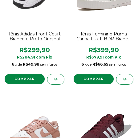
Tênis Adidas Front Court
Tênis Feminino Puma
Branco e Preto Original
Carina Lux L BDP Branco
com Dourado Original
R$299,90
R$399,90
R$284,91
com
Pix
R$379,91
com
Pix
6
x de
R$49,98
sem juros
6
x de
R$66,65
sem juros
COMPRAR
COMPRAR