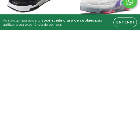
Ao navegar por este site
você aceita o uso de cookies
para
ENTENDI
agilizar a sua experiência de compra.
Tênis Infantil Adidas
Tênis Feminino Nike Air
Tensaur Sport 2.0 Preto
Vapormax Evo Branco e
Original
Roxo Original
R$199,90
R$699,90
R$189,91
com
Pix
R$664,91
com
Pix
6
x de
R$33,32
sem juros
6
x de
R$116,65
sem juros
COMPRAR
COMPRAR