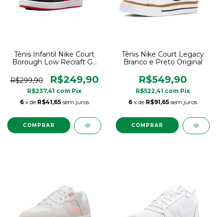
Tênis Infantil Nike Court
Tênis Nike Court Legacy
Borough Low Recraft GS
Branco e Preto Original
Vermelho e Preto
R$249,90
R$549,90
R$299,90
R$237,41
com
Pix
R$522,41
com
Pix
6
x de
R$41,65
sem juros
6
x de
R$91,65
sem juros
COMPRAR
COMPRAR