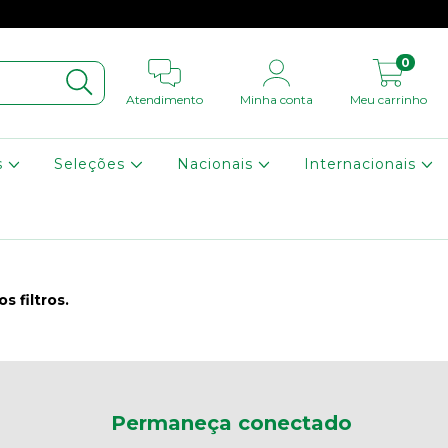
0
Atendimento
Minha conta
Meu carrinho
s
Seleções
Nacionais
Internacionais
 filtros.
Permaneça conectado