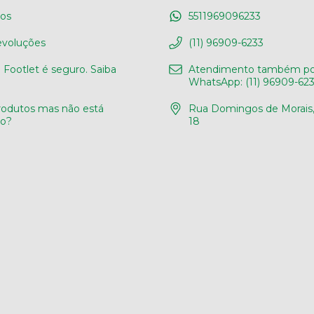
os
5511969096233
evoluções
(11) 96909-6233
Footlet é seguro. Saiba
Atendimento também po
WhatsApp: (11) 96909-62
odutos mas não está
Rua Domingos de Morais, 
do?
18