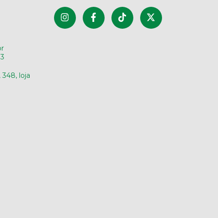
r
33
348, loja