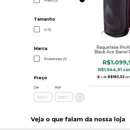
Preto (1)
Tamanho
U (1)
Raqueteira Pro
Marca
Black Ace Barrel 
Vermelho Orig
Prokennex (1)
R$1.099,
R$1.044,91
co
6
x de
R$183,32
se
Preço
De
Até
Veja o que falam da nossa loja