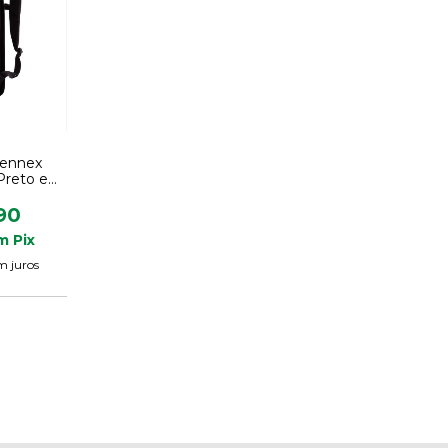
Kennex
Preto e
inal
90
m
Pix
m juros