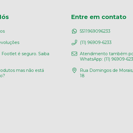
Nós
Entre em contato
os
5511969096233
evoluções
(11) 96909-6233
Footlet é seguro. Saiba
Atendimento também po
WhatsApp: (11) 96909-62
odutos mas não está
Rua Domingos de Morais, 
do?
18