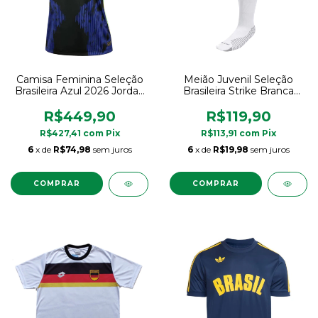
Camisa Feminina Seleção
Meião Juvenil Seleção
Brasileira Azul 2026 Jordan
Brasileira Strike Branca
Torcedora Original
Nike Original
R$449,90
R$119,90
R$427,41
com
Pix
R$113,91
com
Pix
6
x de
R$74,98
sem juros
6
x de
R$19,98
sem juros
COMPRAR
COMPRAR