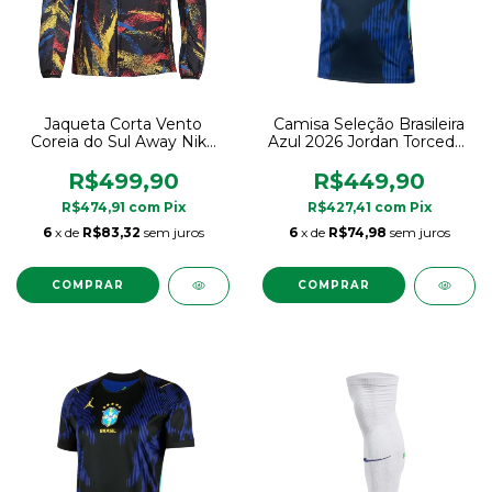
Jaqueta Corta Vento
Camisa Seleção Brasileira
Coreia do Sul Away Nike
Azul 2026 Jordan Torcedor
Original
Original
R$499,90
R$449,90
R$474,91
com
Pix
R$427,41
com
Pix
6
x de
R$83,32
sem juros
6
x de
R$74,98
sem juros
COMPRAR
COMPRAR