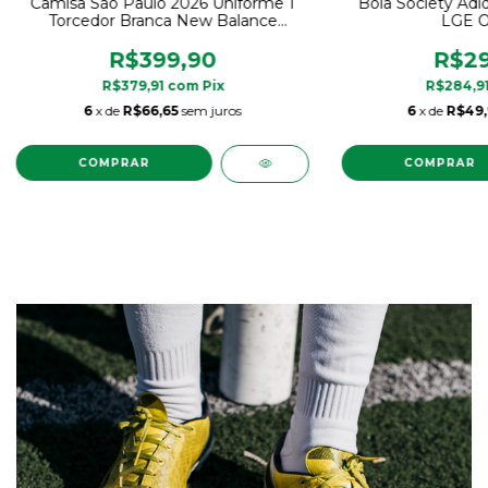
Camisa São Paulo 2026 Uniforme 1
Bola Society Adi
Torcedor Branca New Balance
LGE Or
Original
R$399,90
R$29
R$379,91
com
Pix
R$284,9
6
x de
R$66,65
sem juros
6
x de
R$49
COMPRAR
COMPRAR