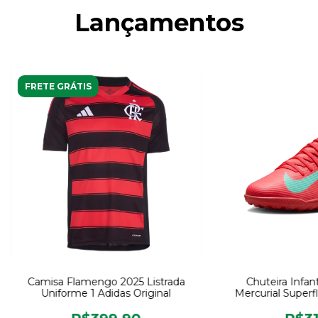
Lançamentos
FRETE GRÁTIS
Camisa Flamengo 2025 Listrada
Chuteira Infant
Uniforme 1 Adidas Original
Mercurial Superfl
Orig