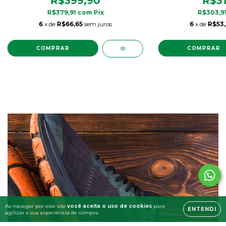
R$399,90
R$31
R$379,91
com
Pix
R$303,9
6
x de
R$66,65
sem juros
6
x de
R$53,
COMPRAR
COMPRAR
Ao navegar por este site
você aceita o uso de cookies
para
ENTENDI
agilizar a sua experiência de compra.